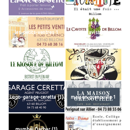
fois 1
les-petits-ventres 1
le-caviste 1
Le-kiosque-de-Billom-
limprevu-carte-de-
copie (1)
visite1024 1 (1)
Logo-garage-ceretta (1)
maison-grenouille 1
mumbai Darbar (1)
notre-dame 1