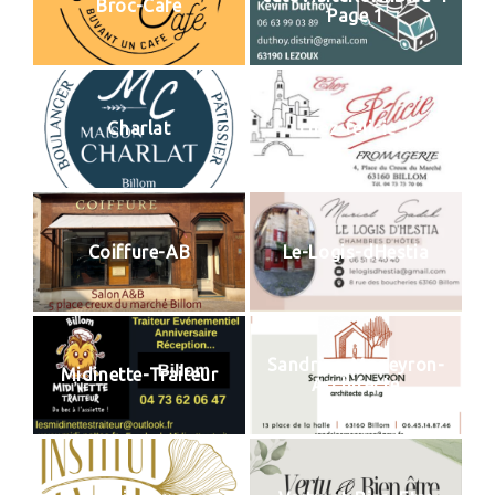
Broc-Cafe
Page 1
Charlat
chez-felicie 1
Coiffure-AB
Le-Logis-dHestia
Sandrine-Moneyron-
Midinette-Traiteur
Architecte