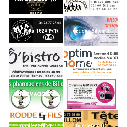
Mia-Bella-1024 1 (1)
optique-Billom 1
o-bistro 1
OPTIHOME
PHARMACIENS 1
pulsat 1
rodde-et-fils 1
tete-a-tete (1)