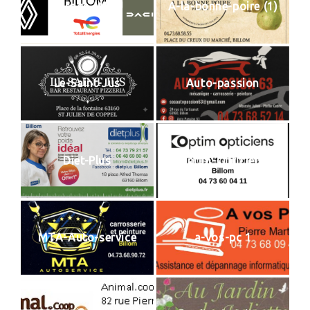
Garage-MB2J
A-la-bonne-poire (1)
Le-Saint-Jus
Auto-passion
Diet-Plus
Optim-Opticiens
MTA-Auto-service
a-vos-pc 1