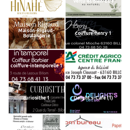
Hinahe
Vertu-et-Bien-Etre
Maison-Rigaud-
coiffure-henry 1
Boulangerie
coiffure-intemporelle 1
Credit-agricole 1
curiosithe 1
Delight s-Cafe (1)
denise-puyfoulhoux-