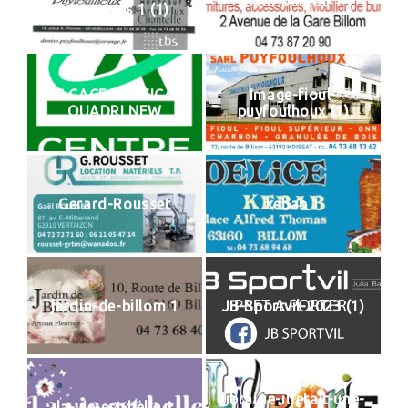
dom-bureau 1
vetements 1 (1)
FC CACF VERTICAL
Image-fioul-
QUADRI NEW
puyfoulhoux (1)
Gerard-Rousset
kebab 1
jardin-de-billom 1
JB-Sportvil-2023 (1)
librairie-il-etait-une-
la-vie-est-belle 1