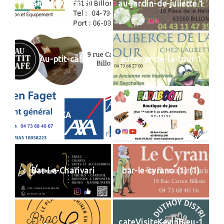
Animal-Coop (1)
au-jardin-de-juliette 1
Au-ptit-cafe
auberge-de-la-tour 1
AXA
Badaboom
Bar-Le-Charivari
bar-le-cyrano (1) (1)
cateVisiteKevinBleu-1