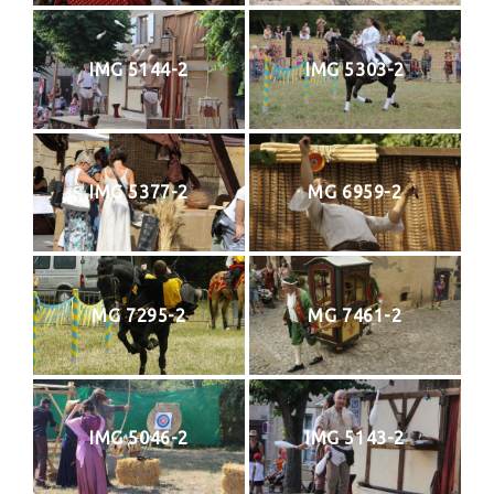
IMG 5144-2
IMG 5303-2
IMG 5377-2
MG 6959-2
MG 7295-2
MG 7461-2
IMG 5046-2
IMG 5143-2