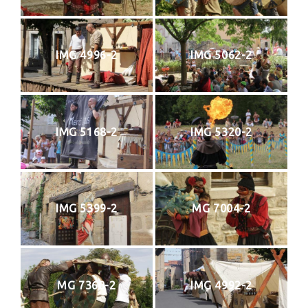
IMG 4996-2
IMG 5062-2
IMG 5168-2
IMG 5320-2
IMG 5399-2
MG 7004-2
MG 7360-2
IMG 4992-2