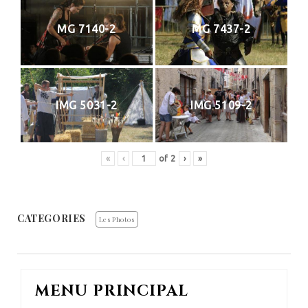
MG 7140-2
MG 7437-2
IMG 5031-2
IMG 5109-2
«
‹
of
2
›
»
CATEGORIES
Les Photos
MENU PRINCIPAL