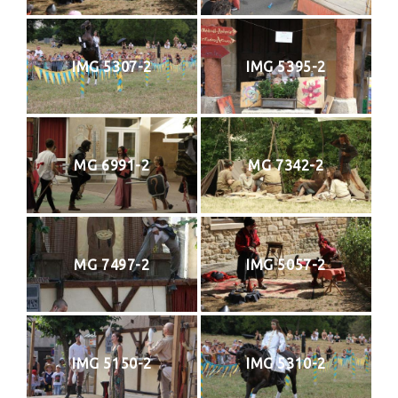
IMG 5307-2
IMG 5395-2
MG 6991-2
MG 7342-2
MG 7497-2
IMG 5057-2
IMG 5150-2
IMG 5310-2