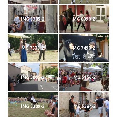
IMG 5385-2
MG 6990-2
MG 7333-2
MG 7498-2
IMG 5055-2
IMG 5156-2
IMG 5309-2
IMG 5384-2