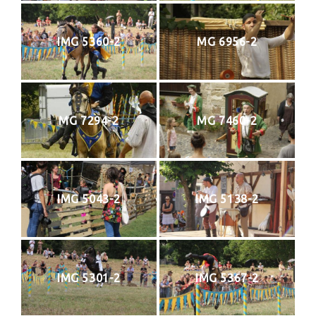
IMG 5360-2
MG 6956-2
MG 7294-2
MG 7460-2
IMG 5043-2
IMG 5138-2
IMG 5301-2
IMG 5367-2