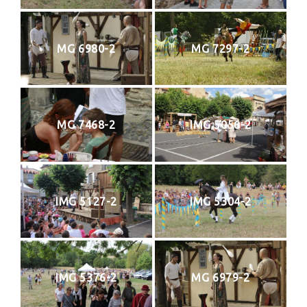
MG 6980-2
MG 7297-2
MG 7468-2
IMG 5056-2
IMG 5127-2
IMG 5304-2
IMG 5376-2
MG 6979-2