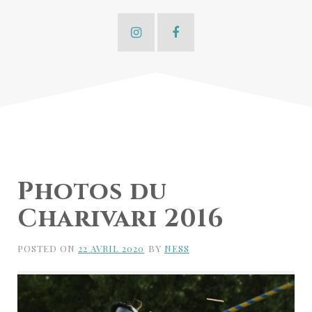
Photos du
Charivari 2016
POSTED ON
22 AVRIL 2020
BY
NESS