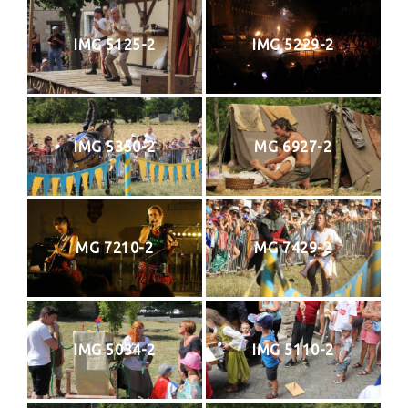
IMG 5125-2
IMG 5229-2
IMG 5350-2
MG 6927-2
MG 7210-2
MG 7429-2
IMG 5034-2
IMG 5110-2