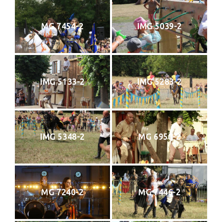
MG 7454-2
IMG 5039-2
IMG 5133-2
IMG 5283-2
IMG 5348-2
MG 6950-2
MG 7240-2
MG 7446-2