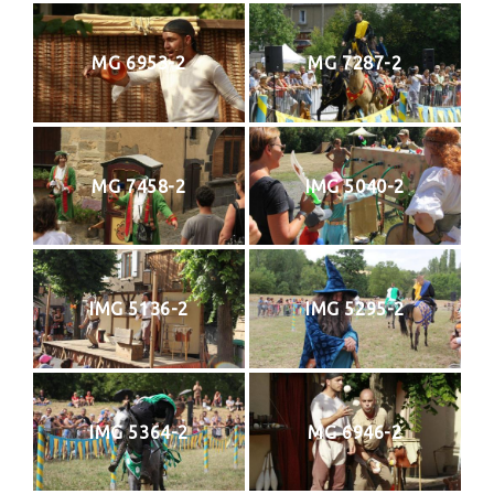
MG 6953-2
MG 7287-2
MG 7458-2
IMG 5040-2
IMG 5136-2
IMG 5295-2
IMG 5364-2
MG 6946-2