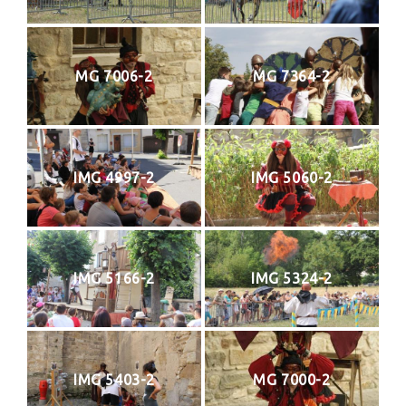
MG 7006-2
MG 7364-2
IMG 4997-2
IMG 5060-2
IMG 5166-2
IMG 5324-2
IMG 5403-2
MG 7000-2